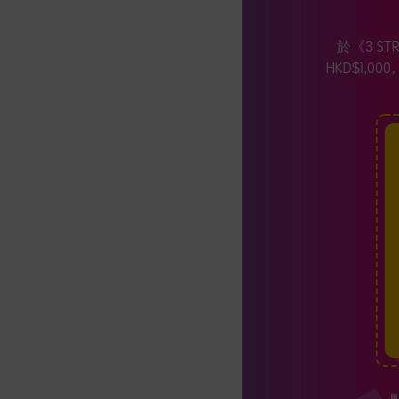
於《3 ST
HKD$1,